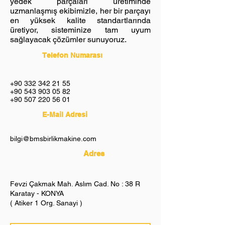
yedek parçaları üretiminde
uzmanlaşmış ekibimizle, her bir parçayı
en yüksek kalite standartlarında
üretiyor, sisteminize tam uyum
sağlayacak çözümler sunuyoruz.
Telefon Numarası
+90 332 342 21 55
+90 543 903 05 82
+90 507 220 56 01
E-Mail Adresi
bilgi@bmsbirlikmakine.com
Adres
Fevzi Çakmak Mah. Aslım Cad. No : 38 R
Karatay - KONYA
( Atiker 1 Org. Sanayi )