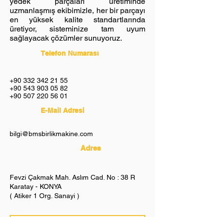
yedek parçaları üretiminde
uzmanlaşmış ekibimizle, her bir parçayı
en yüksek kalite standartlarında
üretiyor, sisteminize tam uyum
sağlayacak çözümler sunuyoruz.
Telefon Numarası
+90 332 342 21 55
+90 543 903 05 82
+90 507 220 56 01
E-Mail Adresi
bilgi@bmsbirlikmakine.com
Adres
Fevzi Çakmak Mah. Aslım Cad. No : 38 R
Karatay - KONYA
( Atiker 1 Org. Sanayi )