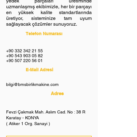
yedek parçaları üretiminde
uzmanlaşmış ekibimizle, her bir parçayı
en yüksek kalite standartlarında
üretiyor, sisteminize tam uyum
sağlayacak çözümler sunuyoruz.
Telefon Numarası
+90 332 342 21 55
+90 543 903 05 82
+90 507 220 56 01
E-Mail Adresi
bilgi@bmsbirlikmakine.com
Adres
Fevzi Çakmak Mah. Aslım Cad. No : 38 R
Karatay - KONYA
( Atiker 1 Org. Sanayi )